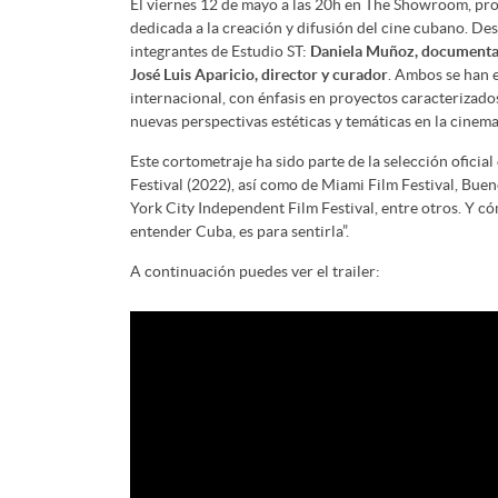
El viernes 12 de mayo a las 20h en The Showroom, p
dedicada a la creación y difusión del cine cubano. D
integrantes de Estudio ST:
Daniela Muñoz, documental
José Luis Aparicio, director y curador
. Ambos se han e
internacional, con énfasis en proyectos caracterizados
nuevas perspectivas estéticas y temáticas en la cinemat
Este cortometraje ha sido parte de la selección ofici
Festival (2022), así como de Miami Film Festival, Bue
York City Independent Film Festival, entre otros. Y có
entender Cuba, es para sentirla”.
A continuación puedes ver el trailer: