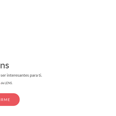
ens
er interesantes para ti.
s
de LENS.