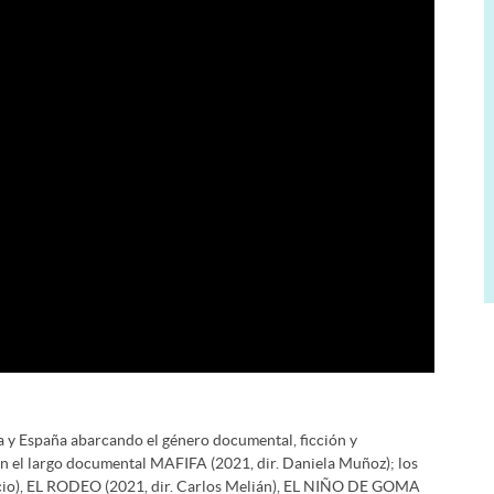
 y España abarcando el género documental, ficción y
an el largo documental MAFIFA (2021, dir. Daniela Muñoz); los
icio), EL RODEO (2021, dir. Carlos Melián), EL NIÑO DE GOMA