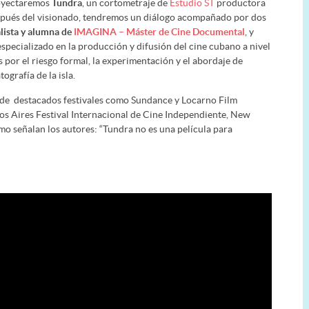
royectaremos
Tundra
, un cortometraje de
Estudio ST
productora
espués del visionado, tendremos un diálogo acompañado por dos
ista y alumna de
IMAGINA – Máster de Cine Documental
, y
specializado en la producción y difusión del cine cubano a nivel
 por el riesgo formal, la experimentación y el abordaje de
ografía de la isla.
al de destacados festivales como Sundance y Locarno Film
nos Aires Festival Internacional de Cine Independiente, New
mo señalan los autores: “Tundra no es una película para