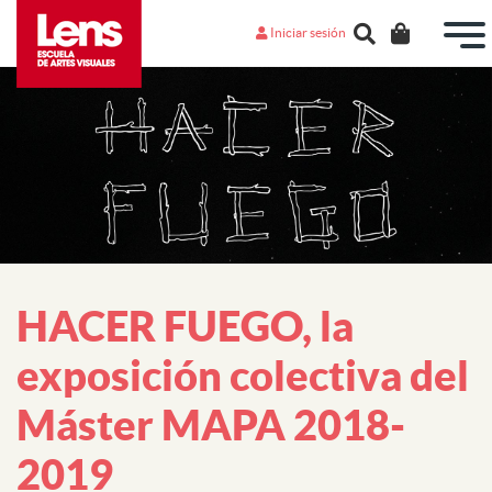
Iniciar sesión
HACER FUEGO, la
exposición colectiva del
Máster MAPA 2018-
2019