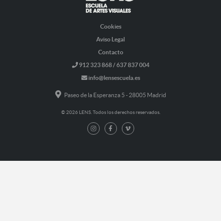
Cookies
Aviso Legal
Contacto
912 323 868 / 637 837 004
info@lensescuela.es
Paseo de la Esperanza 5 - 28005 Madrid
© 2026 LENS. Todos los derechos reservados.