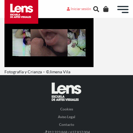
Iniciar sesión
Fotografía y Crianza – ©Jimena Vila
Cookies
Aviso Legal
Contacto
912 323 868 / 637 837 004