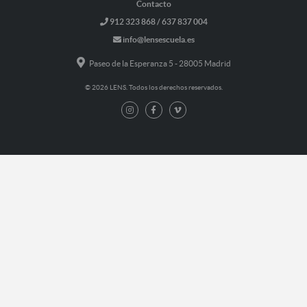
Contacto
912 323 868 / 637 837 004
info@lensescuela.es
Paseo de la Esperanza 5 - 28005 Madrid
© 2026 LENS. Todos los derechos reservados.