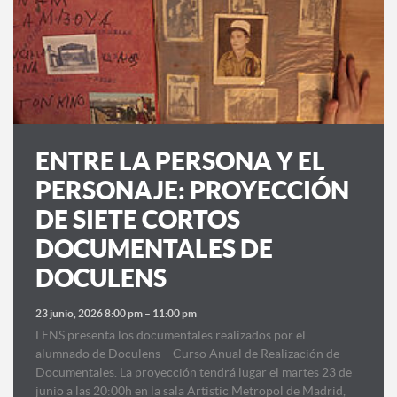
ENTRE LA PERSONA Y EL
PERSONAJE: PROYECCIÓN
DE SIETE CORTOS
DOCUMENTALES DE
DOCULENS
23 junio, 2026 8:00 pm
–
11:00 pm
LENS presenta los documentales realizados por el
alumnado de Doculens – Curso Anual de Realización de
Documentales. La proyección tendrá lugar el martes 23 de
junio a las 20:00h en la sala Artistic Metropol de Madrid,