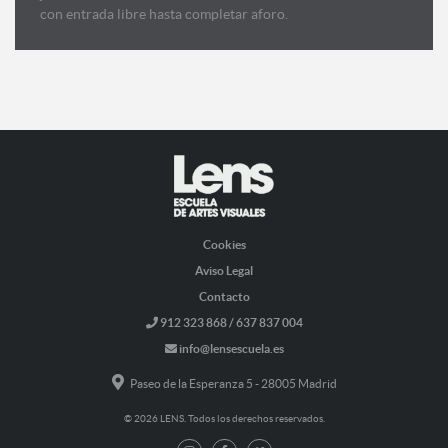
con entrada libre hasta completar aforo.
Cookies
Aviso Legal
Contacto
912 323 868 / 637 837 004
info@lensescuela.es
Paseo de la Esperanza 5 - 28005 Madrid
© 2026 LENS. Todos los derechos reservados.