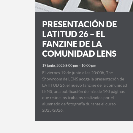
PRESENTACIÓN DE
LATITUD 26 – EL
FANZINE DE LA
COMUNIDAD LENS
19 junio, 2026 8:00 pm
–
10:00 pm
El viernes 19 de junio a las 20:00h, The
Showroom de LENS acoge la presentación de
LATITUD 26, el nuevo fanzine de la comunidad
LENS, una publicación de más de 140 páginas
que reúne los trabajos realizados por el
alumnado de fotografía durante el curso
2025/2026.