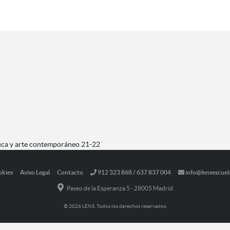
fica y arte contemporáneo 21-22
okies
Aviso Legal
Contacto
912 323 868 / 637 837 004
info@lensescuel
Paseo de la Esperanza 5 - 28005 Madrid
© 2026 LENS. Todos los derechos reservados.