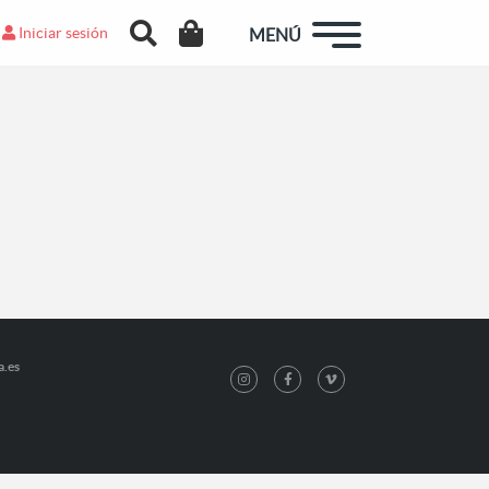
Iniciar sesión
MENÚ
a.es