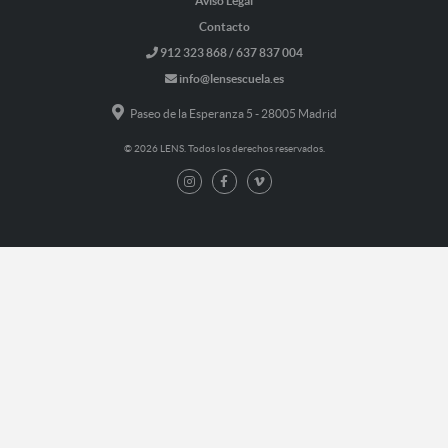
Aviso Legal
Contacto
912 323 868 / 637 837 004
info@lensescuela.es
Paseo de la Esperanza 5 - 28005 Madrid
© 2026 LENS. Todos los derechos reservados.