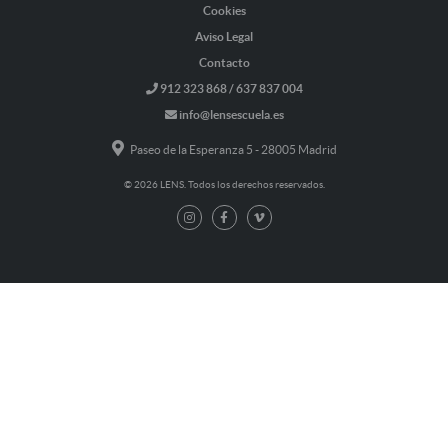
Cookies
Aviso Legal
Contacto
912 323 868 / 637 837 004
info@lensescuela.es
Paseo de la Esperanza 5 - 28005 Madrid
© 2026 LENS. Todos los derechos reservados.