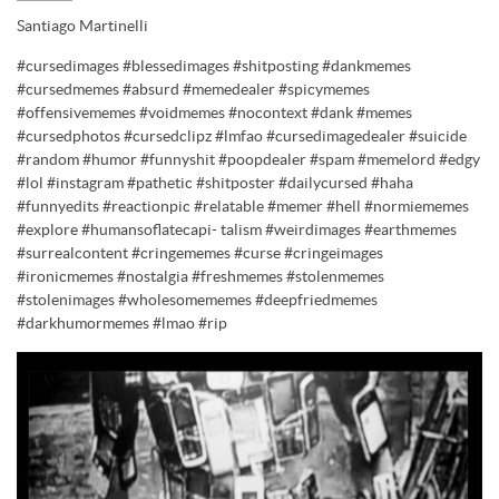
Santiago Martinelli
#cursedimages #blessedimages #shitposting #dankmemes
#cursedmemes #absurd #memedealer #spicymemes
#offensivememes #voidmemes #nocontext #dank #memes
#cursedphotos #cursedclipz #lmfao #cursedimagedealer #suicide
#random #humor #funnyshit #poopdealer #spam #memelord #edgy
#lol #instagram #pathetic #shitposter #dailycursed #haha
#funnyedits #reactionpic #relatable #memer #hell #normiememes
#explore #humansoflatecapi- talism #weirdimages #earthmemes
#surrealcontent #cringememes #curse #cringeimages
#ironicmemes #nostalgia #freshmemes #stolenmemes
#stolenimages #wholesomememes #deepfriedmemes
#darkhumormemes #lmao #rip