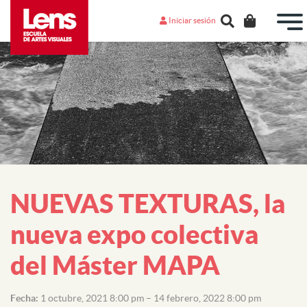
Iniciar sesión
NUEVAS TEXTURAS, la
nueva expo colectiva
del Máster MAPA
Fecha:
1 octubre, 2021 8:00 pm
–
14 febrero, 2022 8:00 pm