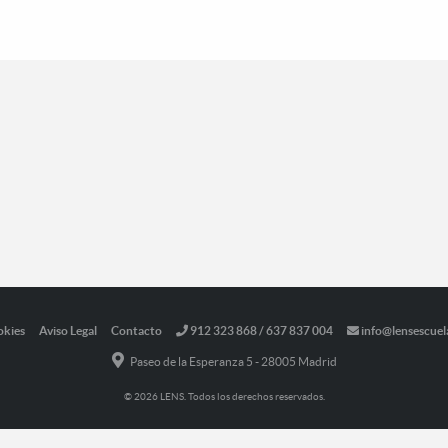
okies
Aviso Legal
Contacto
912 323 868 / 637 837 004
info@lensescuel
Paseo de la Esperanza 5 - 28005 Madrid
© 2026 LENS. Todos los derechos reservados.