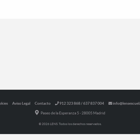
okies
Aviso Legal
Contacto
912 323 868 / 637 837 004
info@lensescuel
Paseo de la Esperanza 5 - 28005 Madrid
© 2026 LENS. Todos los derechos reservados.