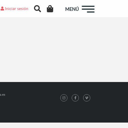
Iniciar sesión
MENÚ
a.es