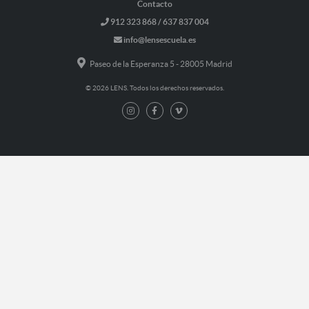
Contacto
912 323 868 / 637 837 004
info@lensescuela.es
Paseo de la Esperanza 5 - 28005 Madrid
© 2026 LENS. Todos los derechos reservados.