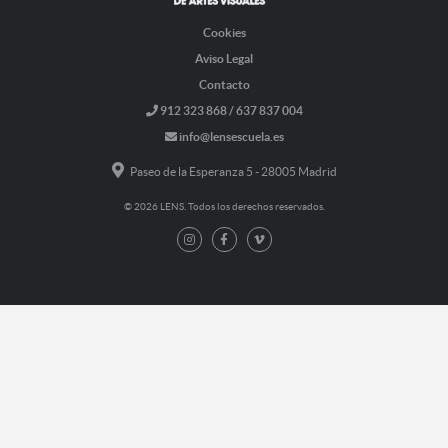
Cookies
Aviso Legal
Contacto
912 323 868 / 637 837 004
info@lensescuela.es
Paseo de la Esperanza 5 - 28005 Madrid
© 2026 LENS. Todos los derechos reservados.