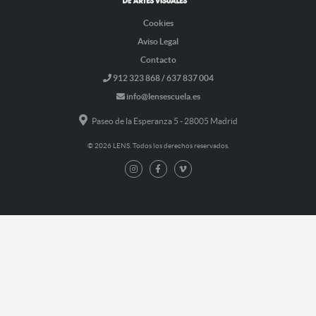
Cookies
Aviso Legal
Contacto
912 323 868 / 637 837 004
info@lensescuela.es
Paseo de la Esperanza 5 - 28005 Madrid
© 2026 LENS. Todos los derechos reservados.