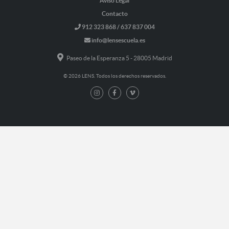
Aviso Legal
Contacto
912 323 868 / 637 837 004
info@lensescuela.es
Paseo de la Esperanza 5 - 28005 Madrid
© 2026 LENS. Todos los derechos reservados.