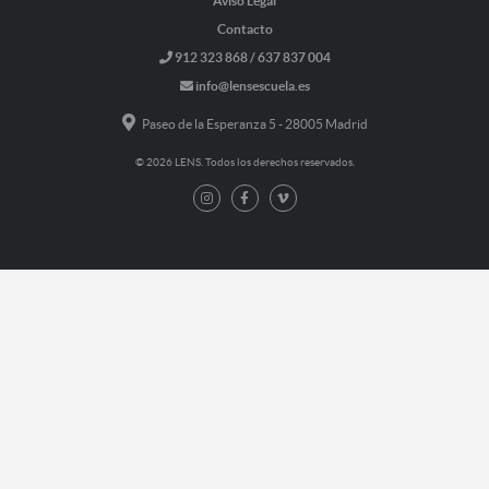
Aviso Legal
Contacto
912 323 868 / 637 837 004
info@lensescuela.es
Paseo de la Esperanza 5 - 28005 Madrid
© 2026 LENS. Todos los derechos reservados.