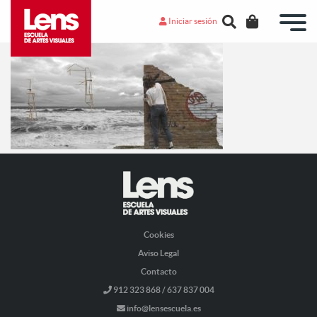
Iniciar sesión
Cookies
Aviso Legal
Contacto
912 323 868 / 637 837 004
info@lensescuela.es