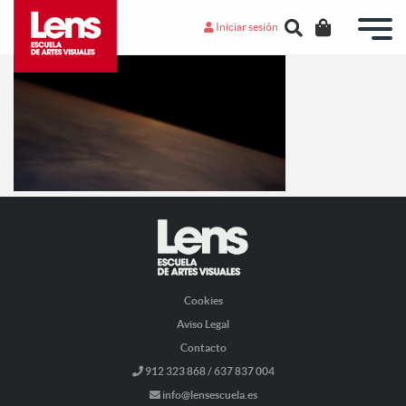
Iniciar sesión
Cookies
Aviso Legal
Contacto
912 323 868 / 637 837 004
info@lensescuela.es