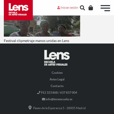
Iniciar sesión
Festival clipmetraje manos unidas en Lens
Cookies
Aviso Legal
Contacto
912 323 868 / 637 837 004
info@lensescuela.es
Paseo de la Esperanza 5 - 28005 Madrid