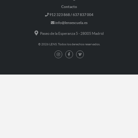
Contacto
912 323 868 / 637 837 004
info@lensescuela.es
Paseo de la Esperanza 5 - 28005 Madrid
© 2026 LENS. Todos los derechos reservados.