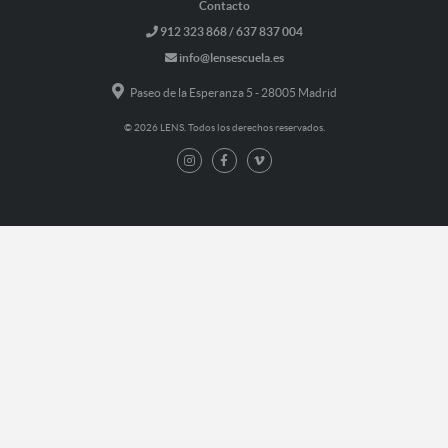
Contacto
912 323 868 / 637 837 004
info@lensescuela.es
Paseo de la Esperanza 5 - 28005 Madrid
© 2026 LENS. Todos los derechos reservados.