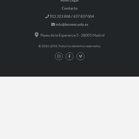
Aviso Legal
Contacto
912 323 868 / 637 837 004
info@lensescuela.es
Paseo de la Esperanza 5 - 28005 Madrid
© 2026 LENS. Todos los derechos reservados.