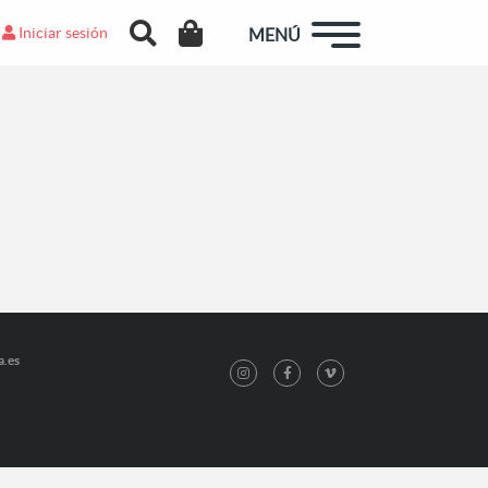
Iniciar sesión
MENÚ
a.es