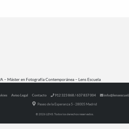
PA – Máster en Fotografía Contemporánea – Lens Escuela
okies
Aviso Legal
Contacto
912 323 868 / 637 837 004
info@lensescuel
Paseo de la Esperanza 5 - 28005 Madrid
© 2026 LENS. Todos los derechos reservados.