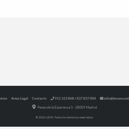
okies
Aviso Legal
Contacto
912 323 868 / 637 837 004
info@lensescuel
Paseo de la Esperanza 5 - 28005 Madrid
© 2026 LENS. Todos los derechos reservados.