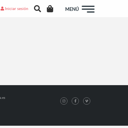
Iniciar sesión
MENÚ
a.es