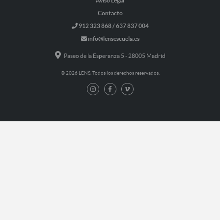
Aviso Legal
Contacto
912 323 868 / 637 837 004
info@lensescuela.es
Paseo de la Esperanza 5 - 28005 Madrid
© 2026 LENS. Todos los derechos reservados.