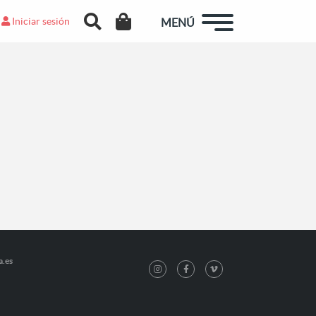
Iniciar sesión
MENÚ
a.es