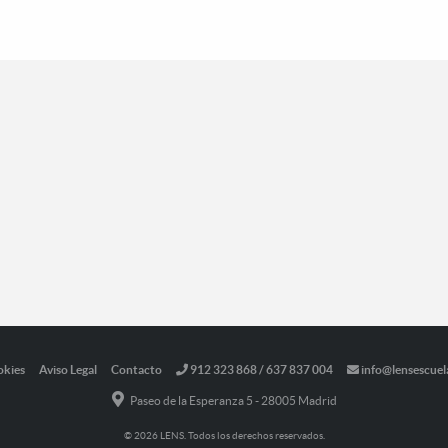
okies
Aviso Legal
Contacto
912 323 868 / 637 837 004
info@lensescuel
Paseo de la Esperanza 5 - 28005 Madrid
© 2026 LENS. Todos los derechos reservados.