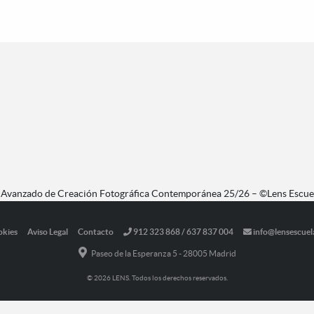
o Avanzado de Creación Fotográfica Contemporánea 25/26 – ©Lens Escue
okies
Aviso Legal
Contacto
912 323 868 / 637 837 004
info@lensescuel
Paseo de la Esperanza 5 - 28005 Madrid
© 2026 LENS. Todos los derechos reservados.