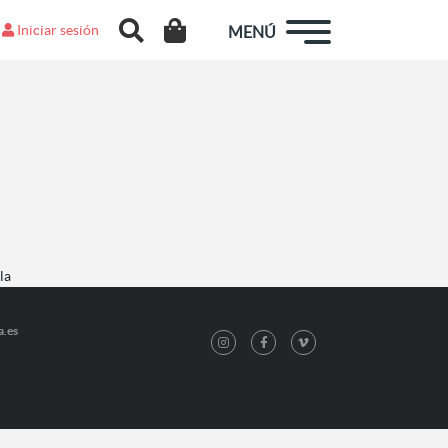
Iniciar sesión
MENÚ
la
a.es