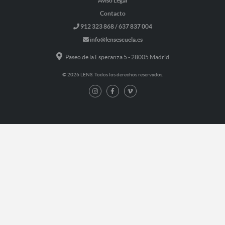
Aviso Legal
Contacto
912 323 868 / 637 837 004
info@lensescuela.es
Paseo de la Esperanza 5 - 28005 Madrid
© 2026 LENS. Todos los derechos reservados.