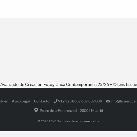
o Avanzado de Creación Fotográfica Contemporánea 25/26 – ©Lens Escue
okies
Aviso Legal
Contacto
912 323 868 / 637 837 004
info@lensescuel
Paseo de la Esperanza 5 - 28005 Madrid
© 2026 LENS. Todos los derechos reservados.