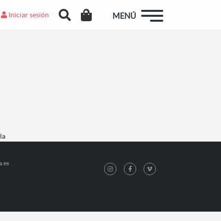
Iniciar sesión
MENÚ
la
a.es