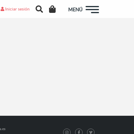
Iniciar sesión
MENÚ
a.es