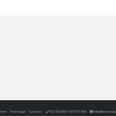
okies
Aviso Legal
Contacto
912 323 868 / 637 837 004
info@lensescuel