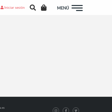
Iniciar sesión
MENÚ
a.es