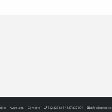
okies
Aviso Legal
Contacto
912 323 868 / 637 837 004
info@lensescuel