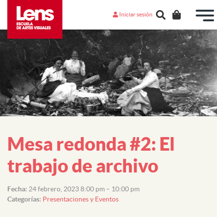
Iniciar sesión
Mesa redonda #2: El
trabajo de archivo
Fecha:
24 febrero, 2023 8:00 pm
–
10:00 pm
Categorías:
Presentaciones y Eventos