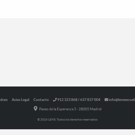
okies
Aviso Legal
Contacto
912 323 868 / 637 837 004
info@lensescuel
Paseo de la Esperanza 5 - 28005 Madrid
© 2026 LENS. Todos los derechos reservados.