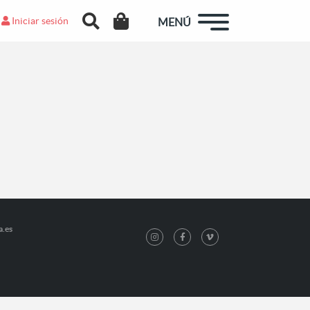
Iniciar sesión
MENÚ
a.es