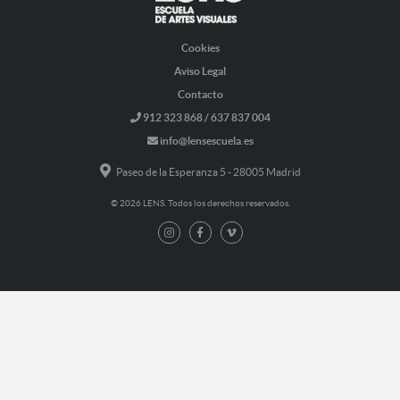
Cookies
Aviso Legal
Contacto
912 323 868 / 637 837 004
info@lensescuela.es
Paseo de la Esperanza 5 - 28005 Madrid
© 2026 LENS. Todos los derechos reservados.