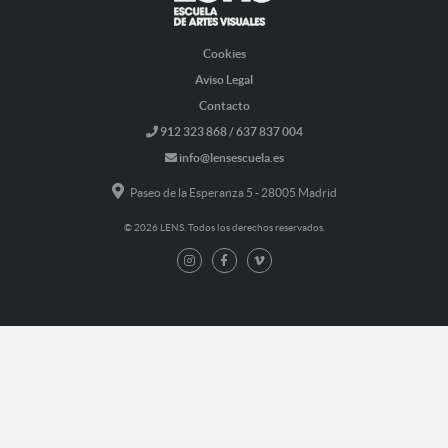
Cookies
Aviso Legal
Contacto
912 323 868 / 637 837 004
info@lensescuela.es
Paseo de la Esperanza 5 - 28005 Madrid
© 2026 LENS. Todos los derechos reservados.