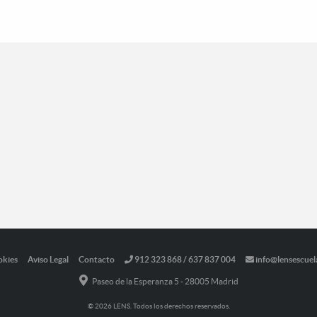
okies
Aviso Legal
Contacto
912 323 868 / 637 837 004
info@lensescuel
Paseo de la Esperanza 5 - 28005 Madrid
© 2026 LENS. Todos los derechos reservados.