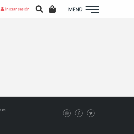
Iniciar sesión
MENÚ
a.es