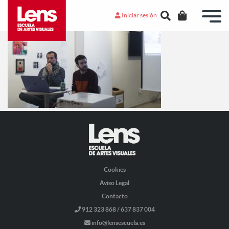
Iniciar sesión
Cookies
Aviso Legal
Contacto
912 323 868 / 637 837 004
info@lensescuela.es