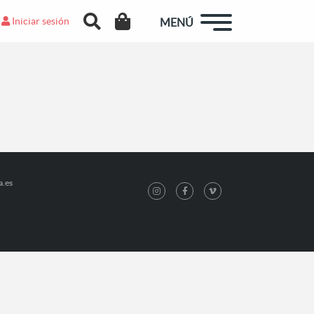
Iniciar sesión
MENÚ
a.es