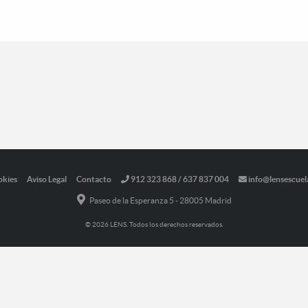
okies
Aviso Legal
Contacto
912 323 868 / 637 837 004
info@lensescuel
Paseo de la Esperanza 5 - 28005 Madrid
© 2026 LENS. Todos los derechos reservados.