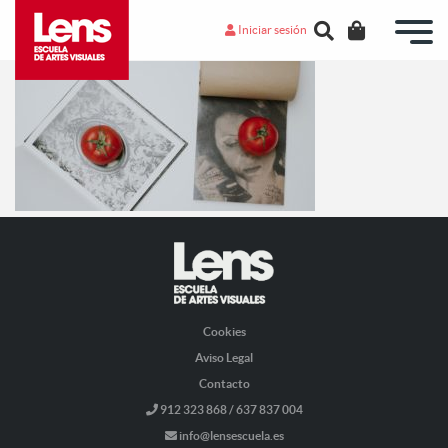
Iniciar sesión
Cookies
Aviso Legal
Contacto
912 323 868 / 637 837 004
info@lensescuela.es