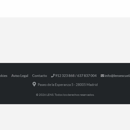
okies
Aviso Legal
Contacto
912 323 868 / 637 837 004
info@lensescuel
Paseo de la Esperanza 5 - 28005 Madrid
© 2026 LENS. Todos los derechos reservados.