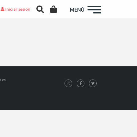
Iniciar sesión
MENÚ
a.es