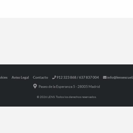
okies
Aviso Legal
Contacto
912 323 868 / 637 837 004
info@lensescuel
Paseo de la Esperanza 5 - 28005 Madrid
© 2026 LENS. Todos los derechos reservados.