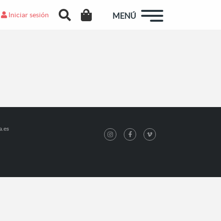
Iniciar sesión
MENÚ
a.es