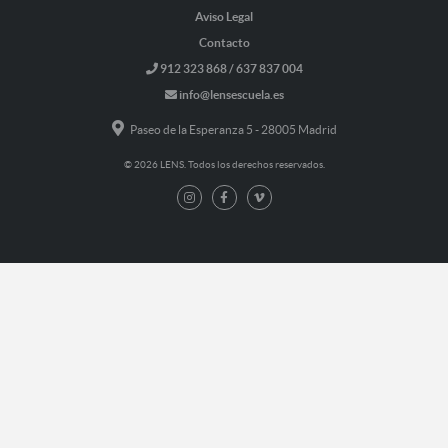
Aviso Legal
Contacto
912 323 868 / 637 837 004
info@lensescuela.es
Paseo de la Esperanza 5 - 28005 Madrid
© 2026 LENS. Todos los derechos reservados.