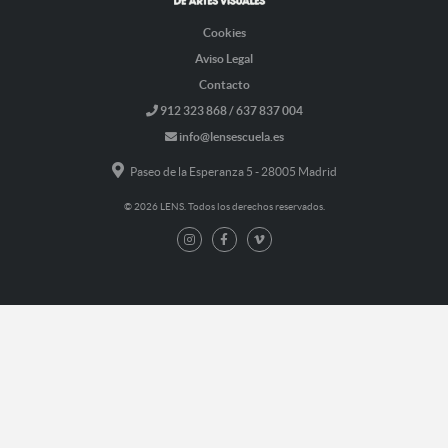
Cookies
Aviso Legal
Contacto
912 323 868 / 637 837 004
info@lensescuela.es
Paseo de la Esperanza 5 - 28005 Madrid
© 2026 LENS. Todos los derechos reservados.