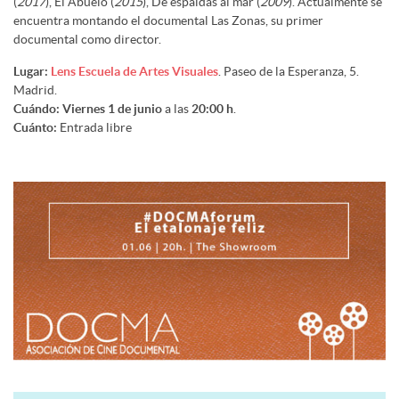
(
2017
), El Abuelo (
2015
), De espaldas al mar (
2009
). Actualmente se
encuentra montando el documental Las Zonas, su primer
documental como director.
Lugar:
Lens Escuela de Artes Visuales
. Paseo de la Esperanza, 5.
Madrid.
Cuándo:
Viernes 1 de junio
a las
20:00 h
.
Cuánto:
Entrada libre