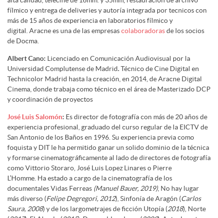
fílmico y entrega de deliveries y autoría integrada por tecnicos con
más de 15 años de experiencia en laboratorios fílmico y
digital. Aracne es una de las empresas
colaboradoras
de los socios
de Docma.
Albert Cano:
Licenciado en Comunicación Audiovisual por la
Universidad Complutense de Madrid
.
Técnico de Cine Digital en
Technicolor Madrid hasta la creación, en 2014, de Aracne Digital
Cinema, donde trabaja como técnico en el área de Masterizado DCP
y coordinación de proyectos
José Luis Salomón
:
Es director de fotografía con más de 20 años de
experiencia profesional, graduado del curso regular de la EICTV de
San Antonio de los Baños en 1996. Su experiencia previa como
foquista y DIT le ha permitido ganar un solido dominio de la técnica
y formarse cinematográficamente al lado de directores de fotografía
como Vittorio Storaro, José Luis Lopez Linares o Pierre
L’Homme. Ha estado a cargo de la cinematografía de los
documentales Vidas Ferreas
(Manuel Bauer, 2019)
, No hay lugar
más diverso (
Felipe Degregori, 2012
), Sinfonía de Aragón (
Carlos
Saura, 2008
) y de los largometrajes de ficción Utopía (
2018
), Norte