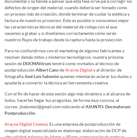
documental y se tiende a pensar que esta fase sirve para corregir los
defectos de origen del material, cuando debería ser tomado como
un proceso más de creación, donde terminar de cuidar la estética y
factura de nuestros proyectos. Esto es posible si conocemos mejor
las características técnicas del material de rodaje con el que
vayamos a grabar y si diseñamos correctamente cómo serán
nuestros flujos de trabajo desde la captura hasta la proyección.
Para no confundirnos con el marketing de algunos fabricantes y
resolver demás mitos y misterios tecnológicos, nuestra próxima
sesión de
DOCMAfórum
tendrá como invitados al técnico de
postproducción
Albert Cano
de
Aracne Digital
y al director de
fotografía
José Luis Salomón
quienes intentarán aclarar tus dudas y
ayudarte a convertir la técnica en herramienta creativa.
Con el fin de hacer de esta sesión algo más dinámico y al alcance de
todos, hacerles llegar tus preguntas, de forma muy concisa, al
correo: jlsalomon@gmail.com indicando el
ASUNTO: Docmaforum
Postproducción
Aracne Digital Cinema
:
Es una empresa de postproducción de
imagen digital especializada en etalonaje, elaboración de DCP de
alta calidad, telecine de 16mm. y 35mm, restauración de archivo