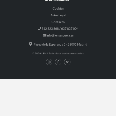
Cookies
Aviso Legal
Contacto
912 323 868 / 637 837 004
info@lensescuela.es
Paseo de la Esperanza 5 - 28005 Madrid
© 2026 LENS. Todos los derechos reservados.