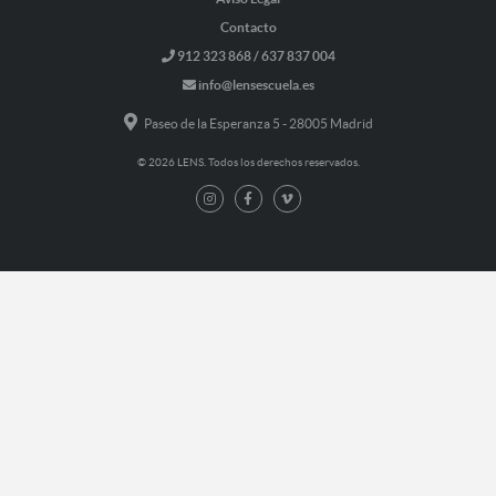
Contacto
912 323 868 / 637 837 004
info@lensescuela.es
Paseo de la Esperanza 5 - 28005 Madrid
© 2026 LENS. Todos los derechos reservados.