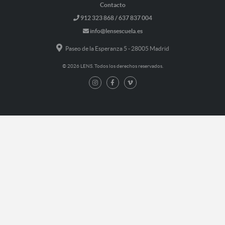
Contacto
912 323 868 / 637 837 004
info@lensescuela.es
Paseo de la Esperanza 5 - 28005 Madrid
© 2026 LENS. Todos los derechos reservados.