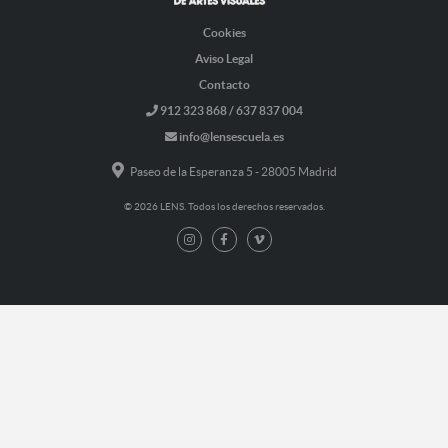
Cookies
Aviso Legal
Contacto
912 323 868 / 637 837 004
info@lensescuela.es
Paseo de la Esperanza 5 - 28005 Madrid
© 2026 LENS. Todos los derechos reservados.