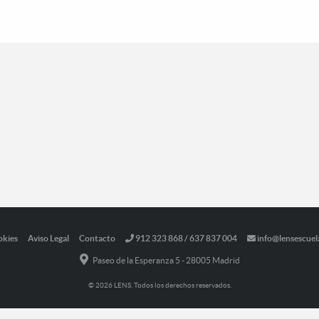
okies
Aviso Legal
Contacto
912 323 868 / 637 837 004
info@lensescuel
Paseo de la Esperanza 5 - 28005 Madrid
© 2026 LENS. Todos los derechos reservados.