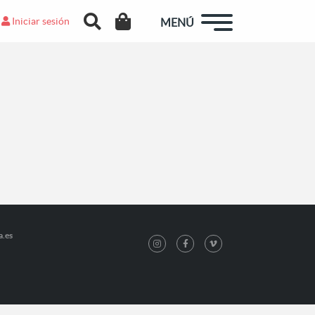
Iniciar sesión
MENÚ
a.es